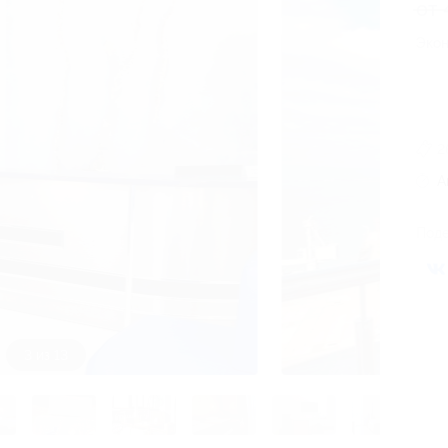
от 
Экон
2
А
Поде
3 из 13