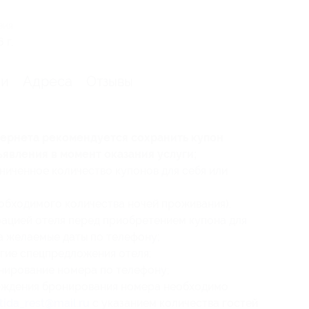
вия
 г.
ии
Адреса
Отзывы
нтернета рекомендуется сохранить купон
ъявления в момент оказания услуги;
ниченное количество купонов для себя или
обходимого количества ночей проживания).
рацией отеля перед приобретением купона для
а желаемые даты по телефону;
гие спецпредложения отеля;
нирование номера по телефону;
ерждения бронирования номера необходимо
tida_rest@mail.ru
с указанием количества гостей