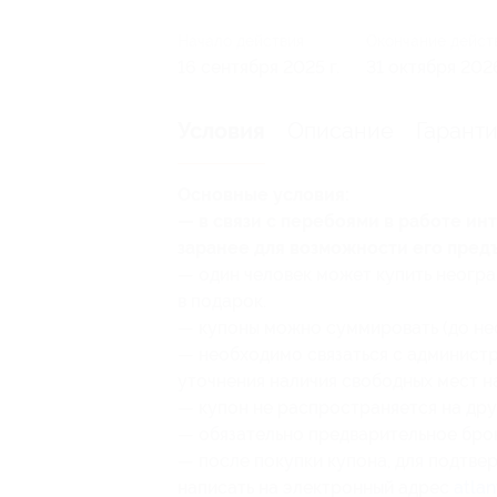
Начало действия
Окончание дейст
16 сентября 2025 г.
31 октября 2026
Описание
Гарант
Условия
Основные условия:
— в связи с перебоями в работе и
заранее для возможности его пред
— один человек может купить неогра
в подарок.
— купоны можно суммировать (до не
— необходимо связаться с админист
уточнения наличия свободных мест н
— купон не распространяется на дру
— обязательно предварительное бро
— после покупки купона, для подтв
написать на электронный адрес
atlan