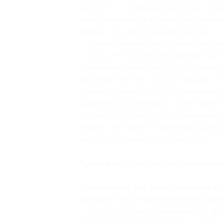
и их Ф. И. О., номеров контактных т
связи, желаемого времени заезда или
номер и код бронирования купона;
— при заселении необходимо предъяв
— если участник акции приобрел куп
в указанное время и не предупредил
не менее чем за 1 сутки до заезда, т
руководствуясь п. 16 Постановления 
удержать/истребовать у участника а
стоимости одних суток проживания (в
клиент за возвратом денежных средст
непосредственно к исполнителю).
Купон действует на следующие вид
Проживание для троих в номере ка
на море с 01.06.2026 по 30.06.2026
— Скидка 20% на проживание для тро
трехместный Triple комфорт с видом 