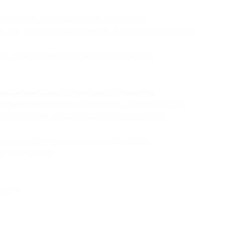
андартам, оснащены сплит-системой,
фоном, полностью меблированы, с оборудованным
я основного или дополнительного места)
можно приобрести при необходимости:
полнительного места составляет 800 руб./сутки
фортностью установлено дополнительное
руб./сутки (количество ограниченно);
 (от 2 часов).
21174
.