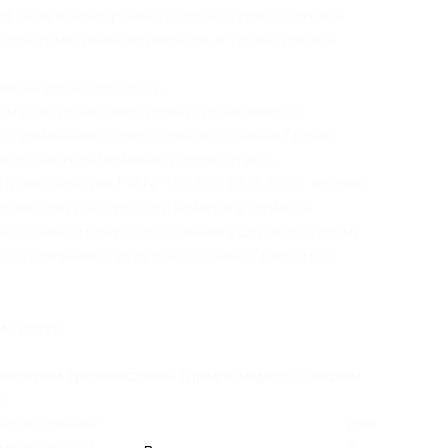
елефонов и электронного адреса для обратной
 альтернативных вариантов, а также указать
ить купон и паспорт;
он и забронировал номер, но не явился
 об изменении своих планов и отмене брони
о исполнитель (администрация отеля),
Правительства РФ № 1853 от 18.11.2020, вправе
кции плату за простой номера в размере
 случае отказа от получения услуги по купону
в, уплаченных за купон, обязан обращаться
ы услуг:
тегории трехместный Triple комфорт с видом
:
их в течение 3 дней/2 ночей в номере категории
на море с 01.06.2026 по 30.06.2026 (6480 руб.