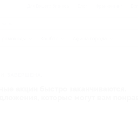
Для Вашего бизнеса
Блог
Франчайзинг
Воп
Промокоды
Кэшбэк
Афиша города
а
И, ЗАВЕРШЕНА.
ные акции быстро заканчиваются.
редложения, которые могут вам понра