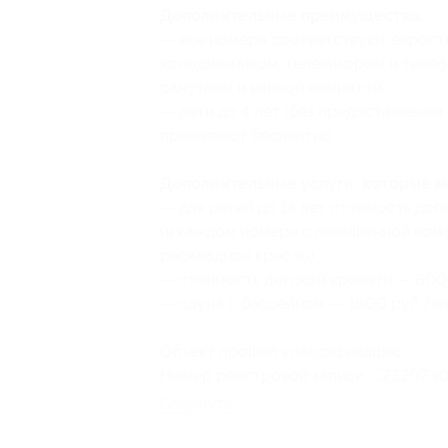
Дополнительные преимущества:
— все номера соответствуют еврост
холодильником, телевизором и теле
санузлом и ванной комнатой;
— дети до 4 лет (без предоставлени
проживают бесплатно.
Дополнительные услуги, которые 
— для детей до 14 лет стоимость до
(в каждом номере с повышенной ком
раскладное кресло);
— стоимость детской кровати — 800 
— сауна с бассейном — 1600 руб./час
Объект прошел классификацию.
Номер реестровой записи:
С2320240
Свернуть