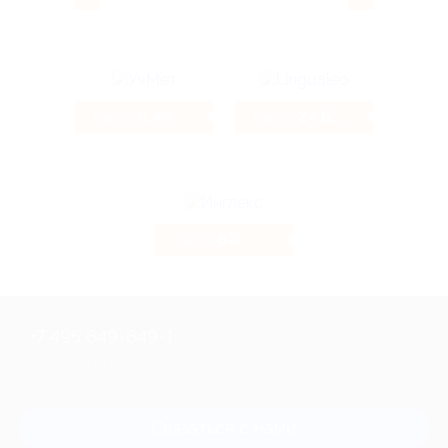
6.4%
24.61%
Кэшбэк
Кэшбэк
8%
Кэшбэк
+7 495 649-649-1
Для звонка из Москвы
и регионов России
Связаться с нами