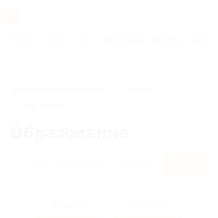
Услуги
Отели
Туры
Промокоды
Кэшбэк
Афиша 
Главная
Кэшбэк
Образование
Правила получения кэшбэка
По чеку
Мой кэшбэк
Образование
Найти