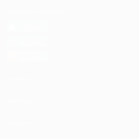
МОБИЛЬНОЕ ПРИЛОЖЕНИЕ
загрузить в
App Store
загрузить в
Google Play
загрузить в
AppGallery
КОМПАНИЯ
ИНФОРМАЦИЯ
ПАРТНЕРАМ