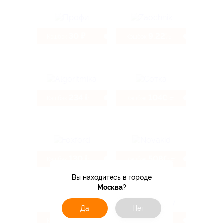
30 ₽
9.22%
Кэшбэк
Кэшбэк
234 ₽
1040 ₽
Кэшбэк
Кэшбэк
130 ₽
5080 ₽
Кэшбэк
Кэшбэк
Вы находитесь в городе
Москва
?
Да
Нет
8.94%
9.6%
Кэшбэк
Кэшбэк