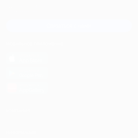
Для звонка из Москвы
и регионов России
Связаться с нами
МОБИЛЬНОЕ ПРИЛОЖЕНИЕ
загрузить в
App Store
загрузить в
Google Play
загрузить в
AppGallery
КОМПАНИЯ
ИНФОРМАЦИЯ