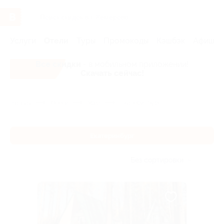
Услуги
Отели
Туры
Промокоды
Кэшбэк
Афиша 
Все скидки
- в мобильном приложении!
Скачать сейчас!
Главная
Отели
Урал
Екатеринбург
Екатеринбург
Без сортировки