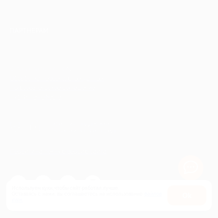
ПАРТНЕРАМ
© 2010-2026 BIGLION
Обработка персональных данных
Пользовательское соглашение
Публичная оферта
Гарантия, поддержка
24 часа и возврат средств
Перейти на полную версию сайта
Используем куки, чтобы сайт работал лучше.
Оставаясь с нами, вы соглашаетесь на использование
файлов
Оk
куки.
Карта