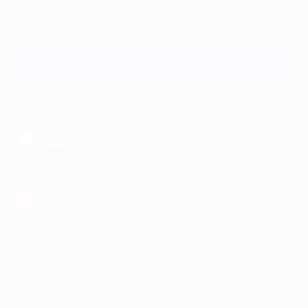
+7 495 649-649-1
Для звонка из Москвы
и регионов России
Связаться с нами
МОБИЛЬНОЕ ПРИЛОЖЕНИЕ
загрузить в
App Store
загрузить в
Google Play
загрузить в
AppGallery
КОМПАНИЯ
ИНФОРМАЦИЯ