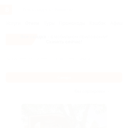
Услуги
Отели
Туры
Промокоды
Кэшбэк
Афиша 
Все скидки
- в мобильном приложении!
Скачать сейчас!
Главная
Отели
Поволжье
Самара
Самара
Без сортировки