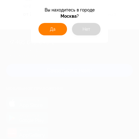
ЧУВАШСКАЯ РЕСПУБЛИКА
Вы находитесь в городе
от 2 585 руб.
Куплено 9
Москва
?
Да
Нет
+7 495 649-649-1
Для звонка из Москвы
и регионов России
Связаться с нами
МОБИЛЬНОЕ ПРИЛОЖЕНИЕ
загрузить в
App Store
загрузить в
Google Play
загрузить в
AppGallery