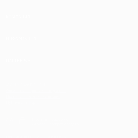
КОМПАНИЯ
ИНФОРМАЦИЯ
ПАРТНЕРАМ
© 2010-2026 BIGLION
Обработка персональных данных
Пользовательское соглашение
Публичная оферта
Гарантия, поддержка
24 часа и возврат средств
Перейти на полную версию сайта