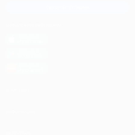
Связаться с нами
МОБИЛЬНОЕ ПРИЛОЖЕНИЕ
загрузить в
App Store
загрузить в
Google Play
загрузить в
AppGallery
КОМПАНИЯ
ИНФОРМАЦИЯ
ПАРТНЕРАМ