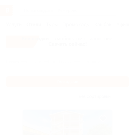
Услуги
Отели
Туры
Промокоды
Кэшбэк
Афиша 
Все скидки
- в мобильном приложении!
Скачать сейчас!
Главная
Отели
Юг России
Геленджик
Геленджик
Без сортировки