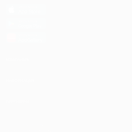
загрузить в
App Store
загрузить в
Google Play
загрузить в
AppGallery
КОМПАНИЯ
ИНФОРМАЦИЯ
ПАРТНЕРАМ
© 2010-2026 BIGLION
Обработка персональных данных