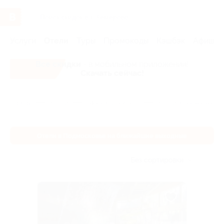
Услуги
Отели
Туры
Промокоды
Кэшбэк
Афиша 
Все скидки
- в мобильном приложении!
Скачать сейчас!
Главная
Отели
Москва и область
Отели в Подмосковье 
Отели в Подмосковье на ближайшие выходные
Без сортировки