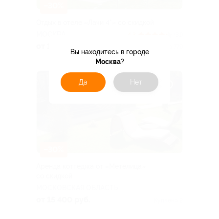
–30%
Отдых в отеле «Лачи 4*» со скидкой
МОСКВА
4.3
(31)
от 13 877 руб.
Куплено 779
Вы находитесь в городе
Москва
?
Да
Нет
–30%
Аренда коттеджа от «Метелица»
со скидкой
МОСКОВСКАЯ ОБЛАСТЬ
от 15 400 руб.
Куплено 2