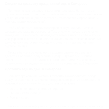
Скидки на доставку праздничной еды в Кемерове
Популярная разновидность доставки - доставка банкетного и
фуршетного меню. Практически любое мероприятие включает легкие
угощения или полноценное застолье. Это касается и праздников, и
корпоративных мероприятий.
Чтобы обеспечить гостей мероприятия вкусной едой, можно
заказать доставку из ресторана. Такую услугу предлагают многие
заведения. На выбор обычно предоставляется несколько банкетных
или фуршетных сетов. Они могут включать такие горячие и холодные
закуски как канапэ, мини-сэндвичи, рулетики, тарталетки, мини-
бургеры, пиццы.
Также в банкетное меню могут входить различные салаты и
десерты. Например, популярные “Цезарь”, “Греческий”, “Оливье”. И
конечно, есть сеты с безалкогольными напитками. Различается и
объем сетов - в среднем он рассчитан на компанию до 30 человек.
Доставка еды на день в Кемерове
Если нет времени или желания готовить, можно заказать блюда
сразу на целый день. С Биглион сотрудничают разные заведения, но
основной ассортимент блюд с доставкой включает:
Осетинские пироги и сеты из пирогов;
Пиццы и сеты из пицц;
Роллы и суши.
Также популярный формат акции - доставка практически всех блюд