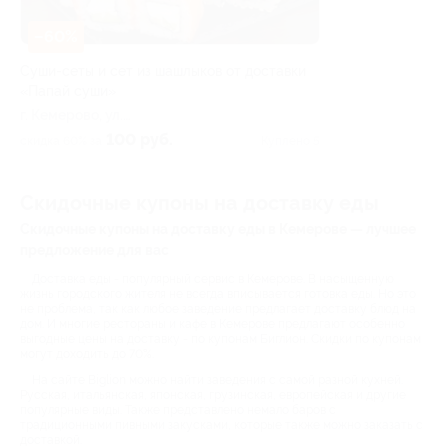
–60%
Суши-сеты и сет из шашлыков от доставки
«Папай суши»
г. Кемерово, ул.
Тухачевского, д. 45в
100 руб.
скидка 60% за
Куплено 5
Скидочные купоны на доставку еды
Скидочные купоны на доставку еды в Кемерове — лучшее
предложение для вас
Доставка еды - популярный сервис в Кемерове. В насыщенную
жизнь городского жителя не всегда вписывается готовка еды. Но это
не проблема, так как любое заведение предлагает доставку блюд на
дом. И многие рестораны и кафе в Кемерове предлагают особенно
выгодные цены на доставку - по купонам Биглион. Скидки по купонам
могут доходить до 70%.
На сайте Biglion можно найти заведения с самой разной кухней.
Русская, итальянская, японская, грузинская, европейская и другие
популярные виды. Также представлено немало баров с
традиционными пивными закусками, которые также можно заказать с
доставкой.