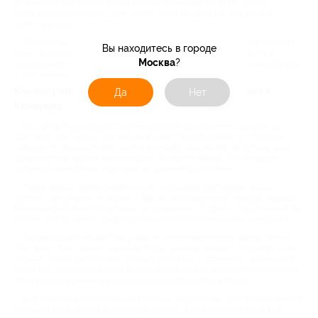
из меню со скидкой. В таком случае возможно заказать любое
интересующее блюдо - суп, салат, закуски, горячее, десерты. А
зачастую скидка распространяется и на напитки.
Таким образом есть возможность составить полноценное меню на
Вы находитесь в городе
день - с первым, вторым и десертом. Все блюда доставляются в
Москва
?
одноразовой посуде, некоторые - и с приборами. Можно заказать еду
с доставкой как домой, так и в офис.
Как получить скидку на доставку еды в ресторанах в
Да
Нет
Кемерове
На сайте Biglion представлен широкий ассортимент скидок на
доставку еды. Акции постоянно меняются и обновляются, поэтому
выбор есть всегда. Чтобы найти доставку еды рядом по купону, все
предложения можно расположить на карте города. Это позволит
избежать возможных переплат за далекое расстояние.
Также можно сортировать акции по разным критериям. Цена
купона, популярность акции у других пользователей, лидеры продаж.
Рекомендуется читать отзывы на заведения от других посетителей по
купону, чтобы иметь представление о плюсах и минусах заведений.
Выбрав акцию на доставку еды, нужно внимательно прочитать ее
описание. Там указан перечень блюд, размер скидки и стоимость, вес
порций. Также расписаны условия доставки - стоимость, временной
интервал, сколько ожидать блюдо после заказа. Желательно уточнить
эти условия звонком в заведение перед покупкой купона.
Для покупки интересующего купона на доставку достаточно ввести
данные карты. После этого купон придет в электронном виде. Его