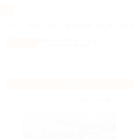
Услуги
Отели
Туры
Промокоды
Кэшбэк
Афиша 
Все скидки
- в мобильном приложении!
Скачать сейчас!
Главная
Отели
Другие города
Рязань
Рязань
Без сортировки