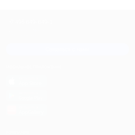
+7 495 649-649-1
Для звонка из Москвы
и регионов России
Связаться с нами
МОБИЛЬНОЕ ПРИЛОЖЕНИЕ
загрузить в
App Store
загрузить в
Google Play
загрузить в
AppGallery
КОМПАНИЯ