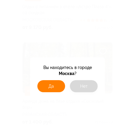
Отдых с питанием в отеле «Астро Плаза 4*»
со скидкой
МОСКОВСКАЯ ОБЛАСТЬ
4.4
(3)
от 9 170 руб.
Куплено 9
Вы находитесь в городе
Москва
?
Да
Нет
–30%
Аренда дома на базе отдыха «Сосновый
бор»
РЯЗАНСКАЯ ОБЛАСТЬ
от 1 400 руб.
Куплено 9