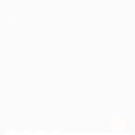
ИНФОРМАЦИЯ
ПАРТНЕРАМ
© 2010-2026 BIGLION
Обработка персональных данных
Пользовательское соглашение
Публичная оферта
Гарантия, поддержка
24 часа и возврат средств
Перейти на полную версию сайта