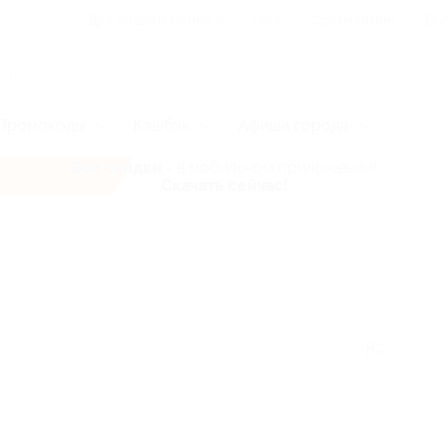
Для Вашего бизнеса
Блог
Франчайзинг
Воп
Промокоды
Кэшбэк
Афиша города
Все скидки
- в мобильном приложении!
Скачать сейчас!
рск