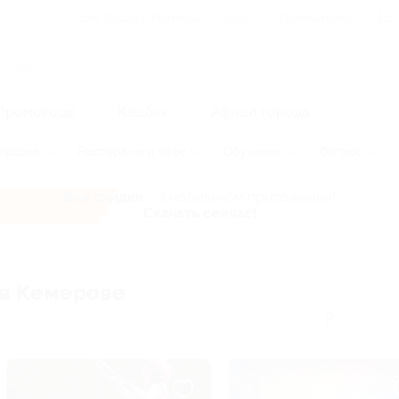
Для Вашего бизнеса
Блог
Франчайзинг
Воп
Промокоды
Кэшбэк
Афиша города
оровье
Рестораны и кафе
Обучение
Фитнес
Все скидки
- в мобильном приложении!
Скачать сейчас!
 в Кемерове