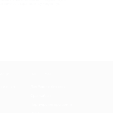
телей активного и спокойного отдыха. Biglion
ов, получаете гарантии и круглосуточную
МАЦИЯ
ПАРТНЕРАМ
ы и ответы
Для Вашего бизнеса
Франчайзинг
Партнерская программа