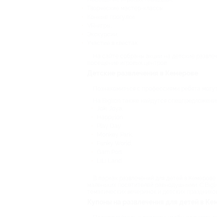
Творческие мастер-классы;
Конные прогулки;
VR-игры;
Экскурсии;
Участие в квестах.
На сайте собраны акции на детские развле
посещение игровых центров.
Детские развлечения в Кемерове
Познакомиться с профессиями ребята могут
На Biglion также найдутся спецпредложени
Joki Joya;
Happylon;
Play Day;
Monkey Park;
Funky World;
Garri Port;
LiLi Land.
В парках развлечений для детей в Кемерове
маленьких посетителей равнодушными. С Bigl
тематических вечеринок и детских праздников
Купоны на развлечения для детей в Ке