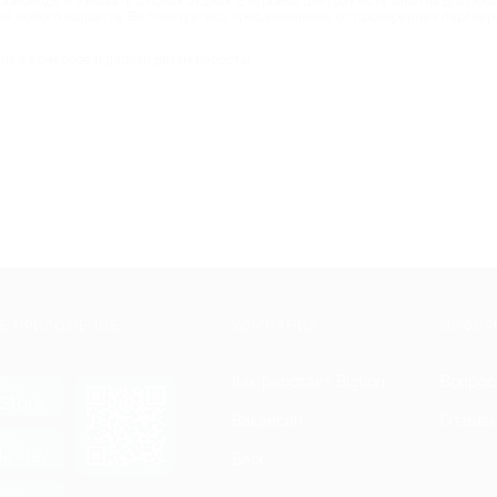
омокоды и узнавать о новых акциях. В игровых центрах есть занятия для люби
тей любого возраста. Вы пользуетесь предложениями от проверенных партнер
ия в Кемерове и дарите детям радость!
Е ПРИЛОЖЕНИЕ
КОМПАНИЯ
ИНФОР
Как работает Biglion
Вопрос
ть в
Store
Вакансии
Отзывы
ть в
le Play
Блог
ть в