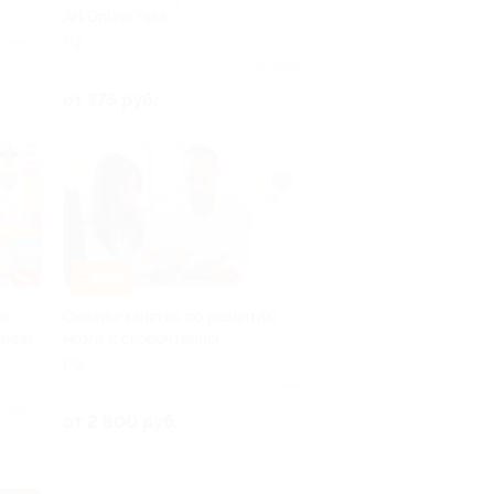
Art.Online.Yara
РФ
лено 3
Куплено 1
от 375 руб.
–30%
ю
Онлайн-занятия по развитию
ании
мозга и скорочтению
РФ
Куплено 2
лено 4
от 2 800 руб.