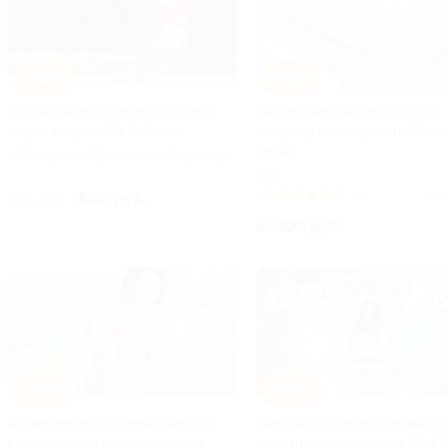
–20%
–50%
ЗАПИСАТЬСЯ ОНЛ
Прокат вейкборда на Красном
Расчет личной или детской
озере в парке Wakehouse
матрицы от академии «Позн
себя»
г. Кемерово, Притомский пр-т, д.
70/2 (Красное озеро)
РФ
4.6
(48)
Куп
880 руб.
1 100 руб.
от 325 руб.
–84%
–70%
Изучение иностранных языков
Квесты для детей в домашни
в студии иностранных языков
условиях от агентства Red 