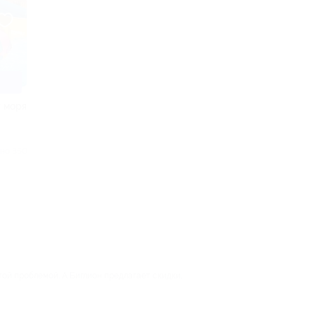
у моря
но 350
ой проблемой. А Биглион предлагает скидки,