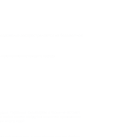
предложения распространяются на безлимитное
енную копию настоящего города.
шки, тарзанки, скалодром и горки не оставят
На сайте также найдутся акции на проведение
ам много идей.