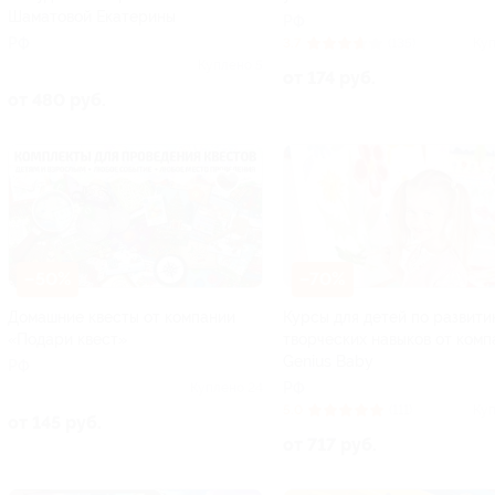
Шаматовой Екатерины
РФ
РФ
3.7
(135)
Куп
Куплено 5
от 174 руб.
от 480 руб.
–50%
–70%
Домашние квесты от компании
Курсы для детей по развити
«Подари квест»
творческих навыков от комп
Genius Baby
РФ
РФ
Куплено 24
5.0
(111)
Куп
от 145 руб.
от 717 руб.