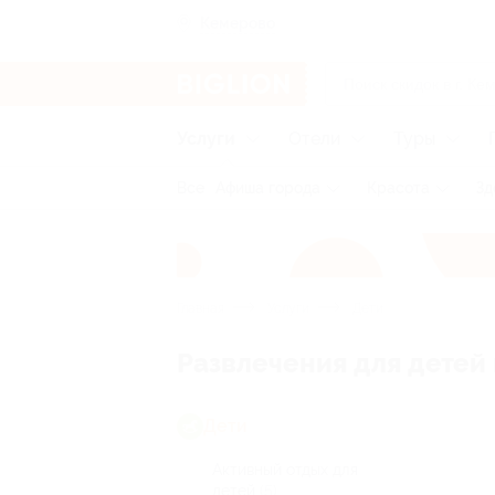
Кемерово
Услуги
Отели
Туры
Все
Афиша города
Красота
Зд
Главная
Услуги
Дети
Развлечения для детей
Дети
Активный отдых для
детей
(5)