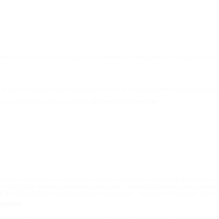
чения: купоны для детей и взрослых появляются ежедневно. Некоторые спец
 в центре Kidzania. Парк площадью 10 000 кв. м представляет собой уменьш
я от следующих детских парков развлечений в Кемерове:
 представлены батуты, игровые аппараты, лабиринты, карусели. Воздушные пу
ion доступны лучшие развлечения для детей в Кемерове по выгодным ценам. 
. Устройте ребенку необычный день рождения — заходите на Биглион, ведь т
мерове