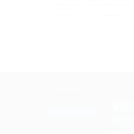
Подключайтесь к сервису, чтобы получать пр
предоставляет скидки на развлечения для де
поддержку.
Приобретайте купоны на детские развлечен
+7 495 649-649-1
МОБИЛЬНО
Для звонка из Москвы
и регионов России
загрузи
App 
Связаться с нами
загрузи
Goog
загрузи