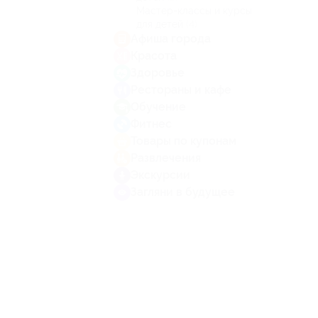
Мастер-классы и курсы
для детей
(4)
Афиша города
Красота
Здоровье
Рестораны и кафе
Обучение
Фитнес
Товары по купонам
Развлечения
Экскурсии
Загляни в будущее