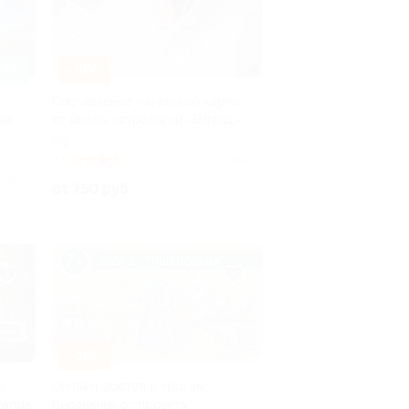
–50%
АЙН
Составление натальной карты
ай
от школы астрологии «Взгляд»
РФ
3.9
(27)
Куплено 1
лено 3
от 750 руб.
–50%
х
Онлайн-доступ к урокам
Panda
рисования от проекта