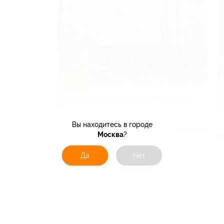
–30%
Аренда дома на базе отдыха «Сосновый
О
бор»
Т
РЯЗАНСКАЯ ОБЛАСТЬ
Вы находитесь в городе
Куплено 9
Москва
?
о
от 1 400 руб.
Да
Нет