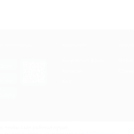
Е ПРИЛОЖЕНИЕ
КОМПАНИЯ
ИНФОР
Как работает Biglion
Вопрос
ть в
Store
Вакансии
Отзывы
ть в
le Play
Блог
ть в
allery
Гарантия, поддержка
24 часа и возврат средств
и, чтобы сайт работал лучше.
файлов куки.
и, вы соглашаетесь на использование