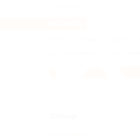
Кемерово
Услуги
Отели
Туры
Все
Москва и область
Санкт-Петерб
Главная
Отели
Другие города
Л
Липецк
Другие города