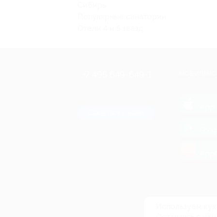
Сибирь
Популярные санатории
Отели 4 и 5 звезд
+7 495 649-649-1
МОБИЛЬНО
Для звонка из Москвы
и регионов России
загрузи
App 
Связаться с нами
загрузи
Goog
загрузи
AppG
© 2010-2026 BIGLION
Обработка персональных данных
Используем кук
Пользовательское соглашение
Оставаясь с нам