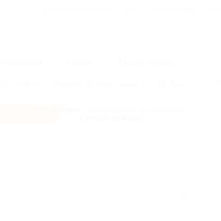
Для Вашего бизнеса
Блог
Франчайзинг
Воп
Промокоды
Кэшбэк
Афиша города
ург и область
Карелия
Золотое кольцо
Юг России
К
Все скидки
- в мобильном приложении!
Скачать сейчас!
ипецк