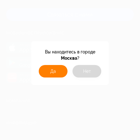
и регионов России
Связаться с нами
МОБИЛЬНОЕ ПРИЛОЖЕНИЕ
загрузить в
App Store
Вы находитесь в городе
Москва
?
загрузить в
Google Play
Да
Нет
загрузить в
AppGallery
КОМПАНИЯ
ИНФОРМАЦИЯ