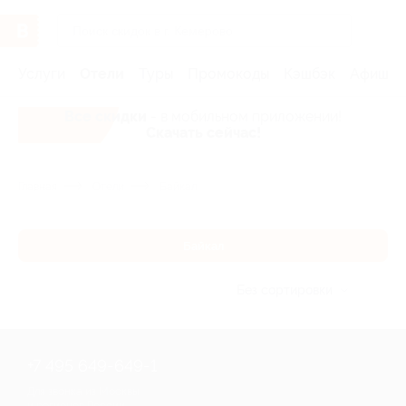
Услуги
Отели
Туры
Промокоды
Кэшбэк
Афиша 
Все скидки
- в мобильном приложении!
Скачать сейчас!
Главная
Отели
Байкал
Байкал
Без сортировки
+7 495 649-649-1
Для звонка из Москвы