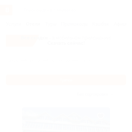
Услуги
Отели
Туры
Промокоды
Кэшбэк
Афиша 
Все скидки
- в мобильном приложении!
Скачать сейчас!
Главная
Отели
Юг России
Туапсе
Туапсе
Без сортировки