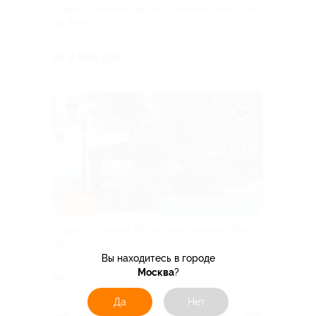
Отдых в Лермонтово в гостинице «Кристалл
де Люкс»
КРАСНОДАРСКИЙ КРАЙ
от 3 840 руб.
Куплено 12
–30%
ДОСТУПНО НА ЛЕТО
Отдых на первой береговой линии на базе
«Лазурит»
Вы находитесь в городе
КРАСНОДАРСКИЙ КРАЙ
Москва
?
от 3 430 руб.
Куплено 7
Да
Нет