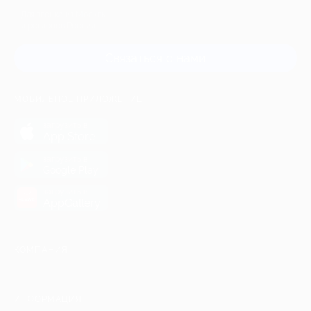
Для звонка из Москвы
и регионов России
Связаться с нами
МОБИЛЬНОЕ ПРИЛОЖЕНИЕ
загрузить в
App Store
загрузить в
Google Play
загрузить в
AppGallery
КОМПАНИЯ
ИНФОРМАЦИЯ