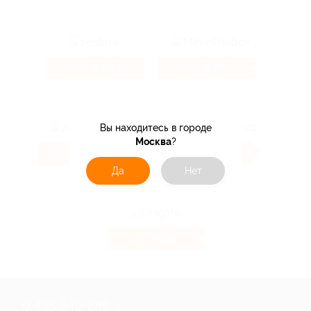
0.78%
9.6%
Кэшбэк
Кэшбэк
Вы находитесь в городе
Москва
?
4.32%
5.6%
Кэшбэк
Кэшбэк
Да
Нет
40.8%
Кэшбэк
+7 495 649-649-1