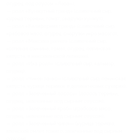
огурец, под соусом «Лава»);
— ролл «Кунжутный гранд» (сливочный сыр,
курица терияки, томат, снаружи кунжут);
— ролл «Калифорния гранд» (сливочный сыр,
крабовое мясо, огурец, снаружи икра масаго);
— ролл «Мексика ранчо» (сливочный сыр,
копченая свинина, томат, огурец, пекинская
капуста, в мексиканской лепешке);
— ролл «Ика ролл» (сливочный сыр, кальмар,
огурец);
— ролл «Чикен панко» (сливочный сыр, пекинская
капуста, курица терияки, в деликатесных сухарях);
— ролл «Запеченный лосось» (лосось терияки,
огурец, запеченные под сырным соусом);
— ролл «Запеченный краб» (крабовое мясо,
огурец, запеченные под сырным соусом);
— ролл «Запеченный чикен» (курица терияке,
японский омлет томаго, запеченные под сырным
соусом);