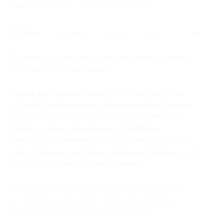
1 августа 2026 г.
30 октября 2026 г.
Условия
Описание
Гарантии
Адреса
Отзывы
Вы можете предъявить купон в электронном
или распечатанном виде.
Купон дает право скидки 60% на суши-сеты
«Папай гранд лосось», «Праздничный Папай»,
«Папай гигант» «Папай XXL», «Счастливый
Папай», «Душа компании», «Победа»,
«Майский», «Мечта моряка Папая», «Летний
сет», «Горячий восторг», «Жаркий Папай» и сет
из шашлыков на основе свинины.
Один человек может купить неограниченное
количество купонов для себя или в подарок.
Один купон действует на один заказ.