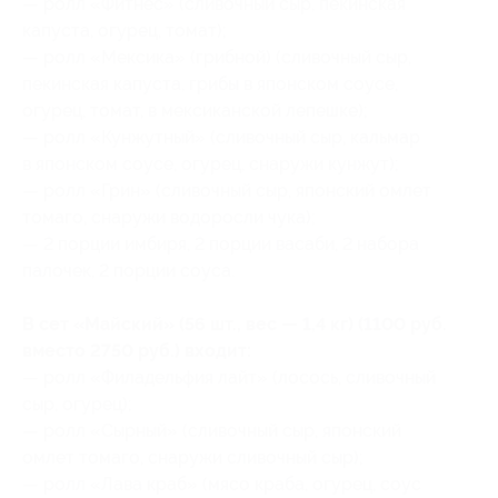
— ролл «Фитнес» (сливочный сыр, пекинская
капуста, огурец, томат);
— ролл «Мексика» (грибной) (сливочный сыр,
пекинская капуста, грибы в японском соусе,
огурец, томат, в мексиканской лепешке);
— ролл «Кунжутный» (сливочный сыр, кальмар
в японском соусе, огурец, снаружи кунжут);
— ролл «Грин» (сливочный сыр, японский омлет
томаго, снаружи водоросли чука);
— 2 порции имбиря, 2 порции васаби, 2 набора
палочек, 2 порции соуса.
В сет «Майский» (56 шт., вес — 1,4 кг) (1100 руб.
вместо 2750 руб.) входит:
— ролл «Филадельфия лайт» (лосось, сливочный
сыр, огурец);
— ролл «Сырный» (сливочный сыр, японский
омлет томаго, снаружи сливочный сыр);
— ролл «Лава краб» (мясо краба, огурец, соус