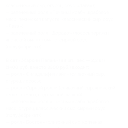
классический сыр, огурец, соус «Лава»);
— запеченный ролл «Печеный краб» (крабовое
мясо, пекинская капуста, классический сыр, соус
«Лава»);
— запеченный ролл «Дорадо» (лосось терияки,
японский омлет томаго, сырный соус
(полуфабрикат)).
В сет «Жаркий Папай» (88 шт., вес — 2,3 кг)
(1400 руб. вместо 3500 руб.) входит:
— ролл «Филадельфия лайт» (сливочный сыр,
огурец, лосось);
— ролл «Сырный ролл» (сливочный сыр, японский
омлет томаго, под сырной шапкой);
— запеченный ролл «Печеный краб» (крабовое
мясо, огурец, классический сыр, сырный соус
(полуфабрикат));
— ролл «Бостон» (сливочный сыр, копченая