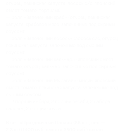
огурец, пекинская капуста, лосось с/с, японский
омлет томаго, тортилья);
— ролл «Запеченный краб» (огурец, пекинская
капуста, крабовое мясо, запеченные под сырным
соусом);
— ролл «Запеченный лосось» (лосось с/с, огурец,
пекинская капуста, запеченные под сырным
соусом);
— ролл «Запеченный кальмар» (японский омлет
томаго, огурец, кальмар, запеченные под сырным
соусом);
— ролл «Запеченный Мурагай» (мидии, японский
омлет томаго, пекинская капуста, запеченные под
сырным соусом);
— 2 порции имбиря, 2 порции васаби, 2 набора
палочек, 2 порции соуса.
В сет «Праздничный Папай» (88 шт., вес —
2,3 кг) (1400 руб. вместо 3500 руб.) входит: