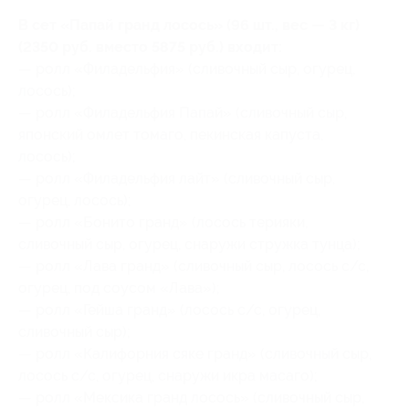
В сет «Папай гранд лосось» (96 шт., вес — 3 кг)
(2350 руб. вместо 5875 руб.) входит:
— ролл «Филадельфия» (сливочный сыр, огурец,
лосось);
— ролл «Филадельфия Папай» (сливочный сыр,
японский омлет томаго, пекинская капуста,
лосось);
— ролл «Филадельфия лайт» (сливочный сыр,
огурец, лосось);
— ролл «Бонито гранд» (лосось терияки,
сливочный сыр, огурец, снаружи стружка тунца);
— ролл «Лава гранд» (сливочный сыр, лосось с/с,
огурец, под соусом «Лава»);
— ролл «Гейша гранд» (лосось с/с, огурец,
сливочный сыр);
— ролл «Калифорния сяке гранд» (сливочный сыр,
лосось с/с, огурец, снаружи икра масаго);
— ролл «Мексика гранд лосось» (сливочный сыр,