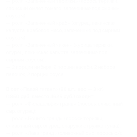
— ролл «Запеченный терияки» (лосось терияки,
японский омлет томаго, запеченные под сырным
соусом);
— ролл «Запеченный краб» (огурец, пекинская
капуста, крабовое мясо, запеченные под сырным
соусом);
— ролл «Запеченный чикен» (курица терияки,
огурец, пекинская капуста, запеченные под
сырным соусом);
— 2 порции имбиря, 2 порции васаби, 2 набора
палочек, 2 порции соуса.
В сет «Папай гигант» (96 шт., вес — 3 кг)
(1850 руб. вместо 4625 руб.) входит:
— ролл «Филадельфия гранд» (лосось, сливочный
сыр, огурец);
— ролл «Бонито гранд» (лосось терияки,
сливочный сыр, огурец, снаружи стружка тунца);
— ролл «Лава гранд» (сливочный сыр, лосось с/с,