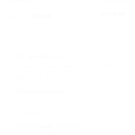
Тухачевского ул, д. 45в
Ноградская ул, д.
 2
Куплено 5
от 400 руб.
100 руб.
скидка 60% за
Что такое Биглион?
Biglion это про специальные акции, по условиям
которых вы можете приобрести купон со
скидкой от 50 до 90%
Откуда такие скидки?
Мы непосредственно работаем с каждым
партнером и договариваемся с ним о лучших
условиях для вас
Смогу ли я вернуть купон?