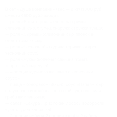
В сет «Душа компании» (вес — 2 кг) (1800 руб.
вместо 4500 руб.) входит:
— ролл «Бонито ролл» (лосось терияки,
сливочный сыр, огурец, снаружи стружка тунца);
— ролл «Сырный» (сливочный сыр, японский
омлет томаго, сыр);
— ролл «Чесночный» (курица терияки, огурец,
чесночный соус);
— ролл «Чука» (копченая свинина, томат,
творожный сыр, чука);
— 4 порции куриного шашлыка с чесночным
соусом;
— пицца «Колорадо» (30 см) (соус «Папай», сыр,
полукопченая колбаса, репчатый лук, соус чили,
грибы шампиньоны);
— салат «Сакура» (рис гохан, лосось, водоросли
чука, огурец, заправка);
— 2 порции имбиря, 2 порции васаби, 2 набора