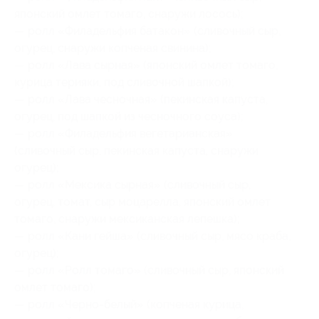
японский омлет томаго, снаружи лосось);
— ролл «Филадельфия батакон» (сливочный сыр,
огурец, снаружи копченая свинина);
— ролл «Лава сырная» (японский омлет томаго,
курица терияки, под сливочной шапкой);
— ролл «Лава чесночная» (пекинская капуста,
огурец, под шапкой из чесночного соуса);
— ролл «Филадельфия вегетарианская»
(сливочный сыр, пекинская капуста, снаружи
огурец);
— ролл «Мексика сырная» (сливочный сыр,
огурец, томат, сыр моцарелла, японский омлет
томаго, снаружи мексиканская лепешка);
— ролл «Кани гейша» (сливочный сыр, мясо краба,
огурец);
— ролл «Ролл томаго» (сливочный сыр, японский
омлет томаго);
— ролл «Черно-белый» (копченая курица,