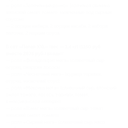
— ролл «Запеченный ранчо» (копченая свинина,
японский омлет томаго, запеченные под сырным
соусом);
— 2 порции имбиря, 2 порции васаби, 2 набора
палочек, 2 порции соуса.
В сет «Папай XXL» (вес — 1,4 кг) (1150 руб.
вместо 2875 руб.) входит:
— ролл «Филадельфия мега» (сливочный сыр,
огурец, снаружи лосось);
— ролл «Чесночный мега» (курица терияки,
огурец, чесночный соус);
— ролл «Мексика мега» (сливочный сыр, японский
омлет томаго, лосось, терияки, томат,
в мексиканской лепешке);
— ролл «Томат мега» (сливочный сыр, томат,
японский омлет томаго);
— ролл «Сырный мега» (сливочный сыр, мясо