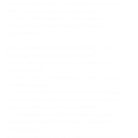
— ролл «Бонито лайт» (сливочный сыр, японский
омлет томаго, снаружи стружка тунца);
— ролл «Сливочный ролл» (сыр моцарелла,
японский омлет томаго, снаружи твердый
сливочный сыр).
В сет «Горячий восторг» (56 шт., вес — 1,5 кг)
(1150 руб. вместо 2875 руб.) входит:
— ролл «Филадельфия лайт» (сливочный сыр,
огурец, лосось);
— ролл «Чикен» (сливочный сыр, томат, огурец,
копченая курица);
— ролл «Мексика ранчо» (мексиканская лепешка,
сливочный сыр, огурец, японский омлет томаго,
пекинская капуста, копченая свинина);
— запеченный ролл «Горячий чикен» (курица
терияки, японский омлет томаго, сырный соус
(полуфабрикат));
— запеченный ролл «Изыск гейши» (лосось с/с,