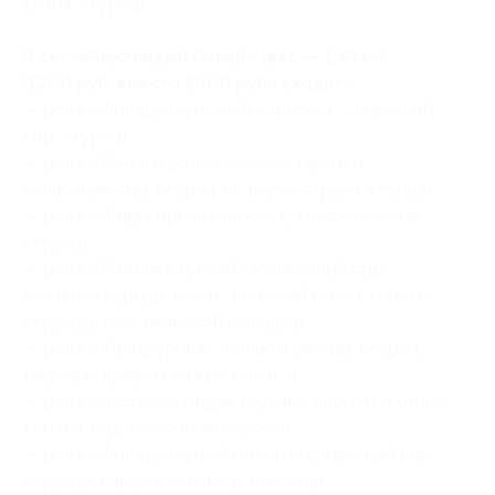
краба, огурец).
В сет «Счастливый Папай» (вес — 1,45 кг)
(1200 руб. вместо 3000 руб.) входит:
— ролл «Филадельфия лайт» (лосось, сливочный
сыр, огурец);
— ролл «Бонито ролл» (лосось терияки,
сливочный сыр, огурец, снаружи стружка тунца);
— ролл «Лава сырная» (лосось, сливочный сыр,
огурец);
— ролл «Мексика кунсей» (сливочный сыр,
копченая курица, томат, японский омлет томаго,
огурец, в мексиканской лепешке);
— ролл «Калифорния» (сливочный сыр, огурец,
тигровая креветка, икра масаго);
— ролл «Чеснок» (мидии терияки, японский омлет
томаго, под чесночным соусом);
— ролл «Филадельфия батакон» (сливочный сыр,
огурец, снаружи копченая свинина).