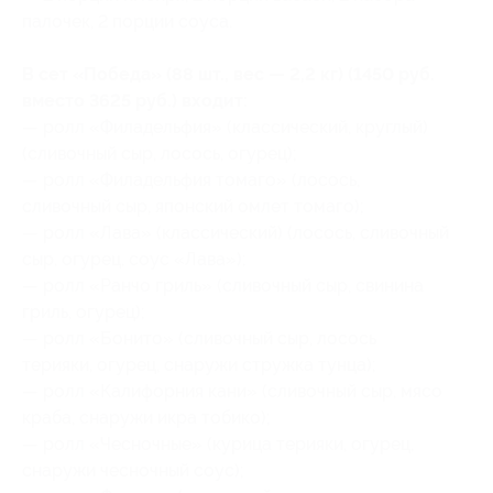
палочек, 2 порции соуса.
В сет «Победа» (88 шт., вес — 2,2 кг) (1450 руб.
вместо 3625 руб.) входит:
— ролл «Филадельфия» (классический, круглый)
(сливочный сыр, лосось, огурец);
— ролл «Филадельфия томаго» (лосось,
сливочный сыр, японский омлет томаго);
— ролл «Лава» (классический) (лосось, сливочный
сыр, огурец, соус «Лава»);
— ролл «Ранчо гриль» (сливочный сыр, свинина
гриль, огурец);
— ролл «Бонито» (сливочный сыр, лосось
терияки, огурец, снаружи стружка тунца);
— ролл «Калифорния кани» (сливочный сыр, мясо
краба, снаружи икра тобико);
— ролл «Чесночные» (курица терияки, огурец,
снаружи чесночный соус);