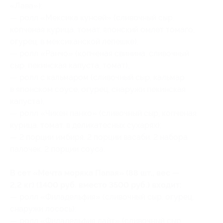
«Лава»);
— ролл «Мексика кунсей» (сливочный сыр,
копченая курица, томат, японский омлет томаго,
огурец, в мексиканской лепешке);
— ролл «Ранчо» (копченая свинина, сливочный
сыр, пекинская капуста, томат);
— ролл с кальмаром (сливочный сыр, кальмар
в японском соусе, огурец, снаружи пекинская
капуста);
— ролл «Чикен панко» (сливочный сыр, копченая
курица, томат, в деликатесных сухарях);
— 2 порции имбиря, 2 порции васаби, 2 набора
палочек, 2 порции соуса.
В сет «Мечта моряка Папая» (88 шт., вес —
2,2 кг) (1400 руб. вместо 3500 руб.) входит:
— ролл «Филадельфия» (сливочный сыр, огурец,
снаружи лосось);
— ролл «Филадельфия лайт» (сливочный сыр,