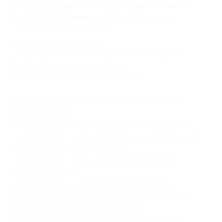
В сет из шашлыков на основе свинины (вес —
2 кг) (1500 руб. вместо 3750 руб.) входит:
— 9 шашлыков из свинины;
— картофельные дольки;
— салат «Микс» (пекинская капуста, огурец,
томат, специальная заправка);
— чесночный соус и соус «Папай».
Бесплатная доставка осуществляется при
заказе на сумму:
— от 600 руб. — только для жителей р-на ФПК;
— от 800 руб. — для заказов в р-ны: Центральный,
Ленинский, Заводский, Южный;
— от 900 руб. — для заказов в р-ны: Сухово,
Металлплощадка;
— от 1500 руб. — для заказов в р-н Радуга;
— от 2000 руб. — для заказов в р-н Рудничный
(кроме мкр-на Боровой (Бутовка));
— заказы в центр не доставляются (уточняйте