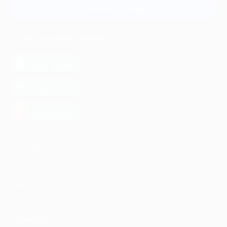
Связаться с нами
МОБИЛЬНОЕ ПРИЛОЖЕНИЕ
загрузить в
App Store
загрузить в
Google Play
загрузить в
AppGallery
КОМПАНИЯ
ИНФОРМАЦИЯ
ПАРТНЕРАМ