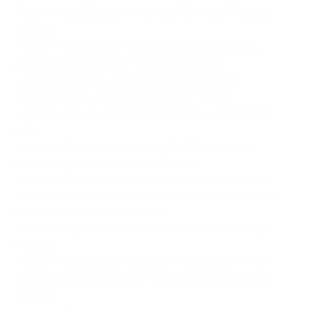
— ролл «Филадельфия» (сливочный сыр, огурец,
лосось);
— ролл «Чесночный» (курица терияки, огурец,
деликатесные сухари, чесночный соус);
— ролл «Бонито» (лосось терияки, огурец,
сливочный сыр, снаружи стружка тунца);
— ролл «Гейша» (лосось с/с, огурец, сливочный
сыр);
— ролл «Лава праздничная» (крабовое мясо,
огурец, икра масаго, соус «Лава»);
— ролл «Мексика праздничная» (сливочный сыр,
томат, пекинская капуста, японский омлет томаго,
копченая свинина, тортилья);
— ролл «Мурагай маки» (мидии, сливочный сыр,
огурец);
— ролл «Запеченный кальмар» (японский омлет
томаго, огурец, кальмар, запеченные под сырным
соусом);