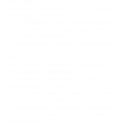
курица, водоросли чука);
— ролл «Лава классическая» (лосось, сливочный
сыр, огурец, соус «Лава»);
— запеченный ролл «Далас» (копченая курица,
японский омлет томаго, томат, пекинская капуста,
под соусом «Лава нежная»);
— запеченный ролл «Фемида» (сливочный сыр,
огурец, пекинская капуста, под чесночным
нежным соусом);
— ролл «Краб» (сливочный сыр, мясо краба,
огурец, снаружи белый кунжут);
— ролл «Ранчо» (сливочный сыр, свинина,
пекинская капуста, томат);
— ролл «Лава кальмар» (кальмар в специальном
соусе, огурец, соус «Лава»);
— запеченный ролл «Филадельфия запеченная»
(лосось с/с, сливочный сыр, огурец, сырный соус
(полуфабрикат)).