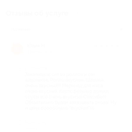
Отзывы об услуге
77
Полезные
Юлия М.
★
★
★
★
★
Ю
4 месяца назад
Достоинства
Заказывали сет из роллов и сет
шашлыков. Роллы вкусные. Шашлык
очень вкусный!!! Маринад для мяса
очень вкусный. Картофельные дольки,
соусы всё очень вкусное! Спасибо!!!
Обязательно будем заказывать снова! Ну
и цена оооооочень "вкусная")))
Недостатки
------