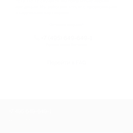
Если что-то случится, мы обязательно вернем
вам деньги. Мы работаем только с проверенными
и надежными партнерами
Остались вопросы?
+7 (495) 649-649-1
Горячая линия Биглиона
Перейти в FAQ
+7 495 649-649-1
Для звонка из Москвы
и регионов России