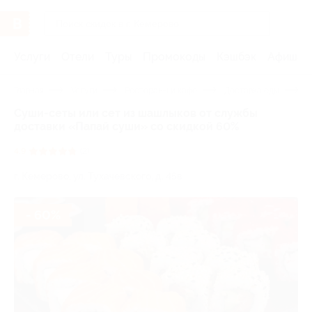
Услуги
Отели
Туры
Промокоды
Кэшбэк
Афиша 
Главная
Услуги
Рестораны и кафе
Доставка еды
С
Суши-сеты или сет из шашлыков от службы
доставки «Папай суши» со скидкой 60%
4.9
(2)
г. Кемерово, ул. Тухачевского, д. 45в
- 60%