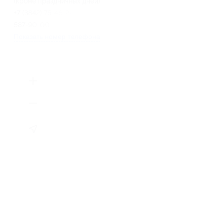
(кроме праздничных дней)
+7 (3842) 76-46-22, +7 (951)
587-90-00
Показать номер телефона