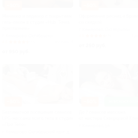
–50%
–50%
Маникюр и педикюр с покрытием
Оформление ресниц и бров
гель-лаком в студии «Hub. Точка
со скидкой
притяжения»
г. Кемерово, Октябрьский
г. Кемерово, Октябрьский
пр-т, д. 2б
4.5
(4)
Куп
пр-т, д. 2б
4.5
(4)
Куплено 6
от 250 руб.
от 950 руб.
–50%
–50%
ЗАПИСАТЬСЯ ОНЛ
Безлимитное посещение сеансов
До 7 сеансов массажа
LPG-массажа всего тела в студии
от мастера Скворцовой Еле
«Про Тело»
г. Кемерово, ул.
г. Кемерово, Октябрьский пр-т, д.
Спортивная, д. 28
Куп
36