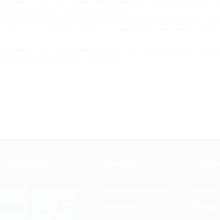
веренными партнерами, которые предоставляют вам - пользователям сайта - у
о вам услуги обойдутся значительно дешевле.
тимо экономить на привычных для вас вещах, но и опробовать для себя что-ни
о знает, сколько всего у вас талантов на самом деле! Также те вещи, которы
ных возможностей! Теперь вы можете не экономить на своем здоровье, не смо
еальном состоянии, не тратя много денег.
Е ПРИЛОЖЕНИЕ
КОМПАНИЯ
ИНФОР
Как работает Biglion
Вопрос
ть в
Store
Вакансии
Отзывы
ть в