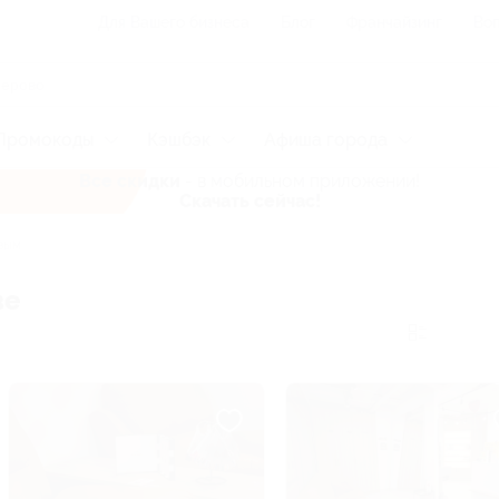
Для Вашего бизнеса
Блог
Франчайзинг
Воп
Промокоды
Кэшбэк
Афиша города
Все скидки
- в мобильном приложении!
Скачать сейчас!
вым
ве