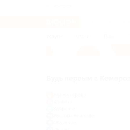
Кемерово
Услуги
Отели
Туры
Главная
Услуги
Promo
Будь пер
Будь первым в Кемеро
Афиша города
Красота
Здоровье
Рестораны и кафе
Обучение
Фитнес