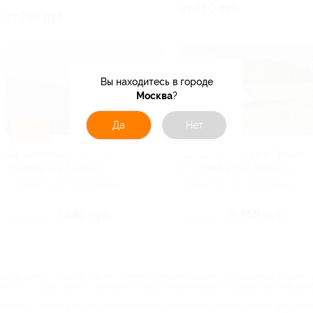
от 250 руб.
от 750 руб.
Вы находитесь в городе
Москва
?
Да
Нет
–10%
–10%
Однодневный тур от компании
Однодневный тур в Аршан
«Комфортур Байкал»
от «Комфортур Байкал»
г. Иркутск, РП Листвянка
г. Иркутск, РП Листвянка
7 650 руб.
6 750 руб.
8 500 руб.
7 500 руб.
тво услуг! Но зачастую их стоимость весьма ударяет по кошельку. Biglion 
можность существенно сэкономить. Ведь компания Biglion предлагает вам де
рижка – теперь все это и многое другое приобретет для вас новую цену! Взя