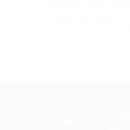
качестве результата. Biglion сотрудничает с про
договариваются о лучших условиях для вас. Тольк
Мир скидок на услуги позволит вам не только ощу
по фехтованию или лепке из полимерной глины. Кт
их стоимости, станут вам теперь доступны.
Biglion открывает для вас двери в мир безгранич
есть возможность поддерживать свою машину в ид
+7 495 649-649-1
МОБИЛЬНО
Для звонка из Москвы
и регионов России
загрузи
App 
Связаться с нами
загрузи