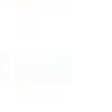
–50%
ЗАПИСАТЬСЯ ОНЛАЙН
ей
Косметологические процедуры
в студии Forma
г. Кемерово, пр-т Ленина,
д. 4
лено 3
5.0
(3)
Куплено 1
от 600 руб.
–10%
АЙН
Тур на Ольхон «Сакральное
ны
сердце Байкала»
Иркутский м.о., р.п. Листвянка, ул.
Горького, 101а
лено 6