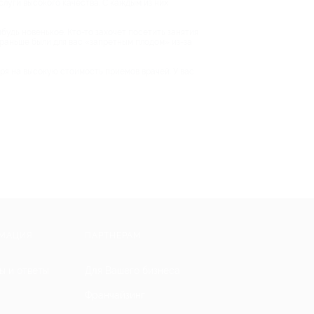
слуги высокого качества. С каждым из них
будь новенькое. Кто-то захочет посетить занятия
е раньше были для вас «запретным плодом» из-за
тря на высокую стоимость приемов врачей. У вас
МАЦИЯ
ПАРТНЕРАМ
ы и ответы
Для Вашего бизнеса
Франчайзинг