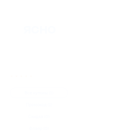
★
★
★
★
★
Все купоны (1)
Промокод (1)
Скидка (0)
Флаер (0)