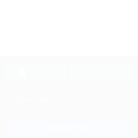
загрузить в
загрузить в
App Store
Google Play
+7 495 649-649-1
Для звонка из Москвы
и регионов России
Связаться с нами