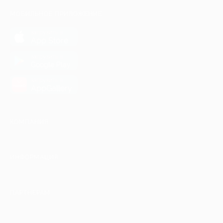
МОБИЛЬНОЕ ПРИЛОЖЕНИЕ
загрузить в
App Store
загрузить в
Google Play
загрузить в
AppGallery
КОМПАНИЯ
ИНФОРМАЦИЯ
ПАРТНЕРАМ