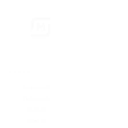
★
★
★
★
★
Все купоны (0)
Промокод (0)
Скидка (0)
Флаер (0)