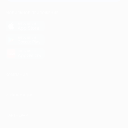
МОБИЛЬНОЕ ПРИЛОЖЕНИЕ
загрузить в
App Store
загрузить в
Google Play
загрузить в
AppGallery
КОМПАНИЯ
ИНФОРМАЦИЯ
ПАРТНЕРАМ