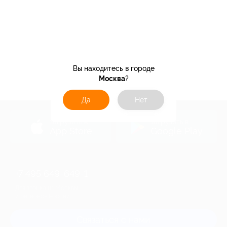
Вы находитесь в городе
Москва
?
Да
Нет
загрузить в
загрузить в
App Store
Google Play
+7 495 649-649-1
Для звонка из Москвы
и регионов России
Связаться с нами